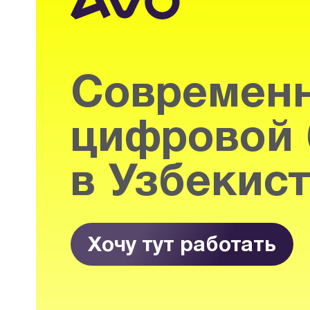
Современ
цифровой 
в Узбекис
Хочу тут работать