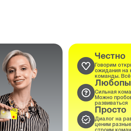
Честно
Говорим откры
ожидания на 
команды. Всё
Любопы
Сильная кома
Можно пробов
развиваться
Просто
Диалог на ра
ценим разные
строим коман