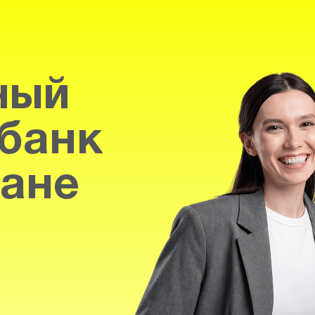
ный
банк
тане