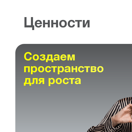
Ценности
Создаем
пространство
для роста