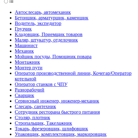
Автослесарь, автомеханик
Бетонщик, арматурщик, каменщик
Водитель, экспедитор
Грузчик
Кладовщик, Приемщик товаров
Маляр, штукатур, отделочник
Машинист
Механик
Мойщик посуды, Помощник повара
Монтажник
Монтер пути
Оператор производственной линии, Кочегар/Оператор
котельной
Оператор станков с ЧПУ
Разнорабочий
Сварщик
Сервисный инженер, инженер-механик
Слесарь, сантехник
Сотрудник ресторана быстрого питания
Столяр, плотник
Стропальщик, Такелажник
Токарь, фрезеровщик, шлифовщик
Упаковщик, комплектовщик, маркировщик