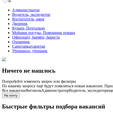
Администратор
Водитель, экспедитор
Воспитатель, няня
Дворник
Курьер, Почтальон
Мойщик посуды, Помощник повара
Официант, бармен, бариста
Охранник
Санитарка/санитар
Уборщица, уборщик
Ничего не нашлось
Попробуйте изменить запрос или фильтры
По вашему запросу ещё будут появляться новые вакансии. При
Все вакансии
Янгиюль
Администратор
Водитель, экспедитор
еще
На почту
Быстрые фильтры подбора вакансий